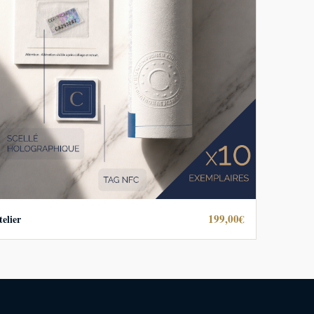
199,00€
telier