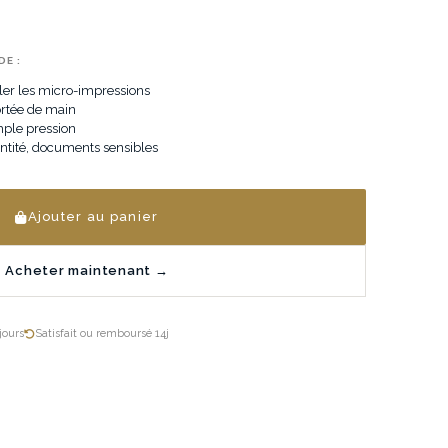
E :
er les micro-impressions
ortée de main
mple pression
entité, documents sensibles
Ajouter au panier
Acheter maintenant →
jours
Satisfait ou remboursé 14j