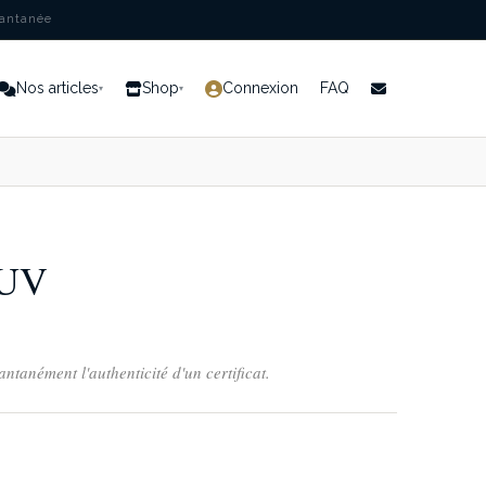
tantanée
Nos articles
Shop
Connexion
FAQ
▾
▾
 UV
tantanément l'authenticité d'un certificat.