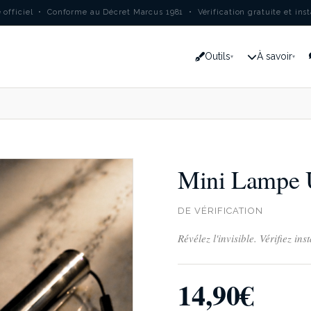
e officiel • Conforme au Décret Marcus 1981 • Vérification gratuite et ins
Outils
À savoir
▾
▾
Mini Lampe
DE VÉRIFICATION
Révélez l'invisible. Vérifiez ins
14,90€