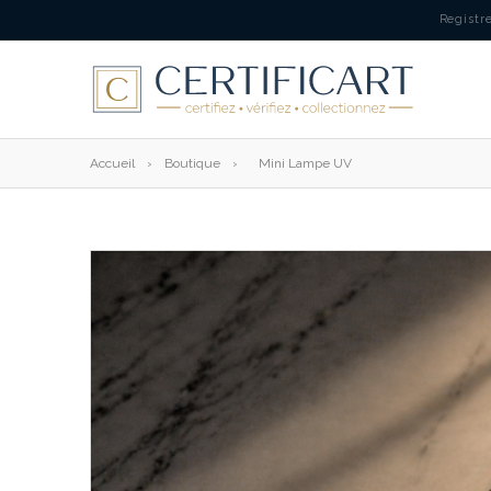
Registr
Accueil
›
Boutique
›
Mini Lampe UV