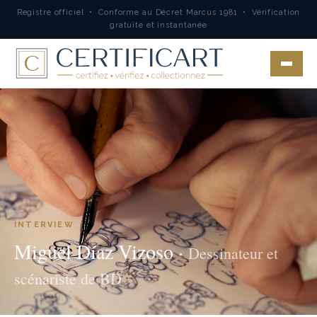
Registre officiel • Conforme au Décret Marcus 1981 • Vérification
gratuite et instantanée
INTERVIEW
Miguel Díaz Vizoso ·
Dessinateur et
scénariste de BD